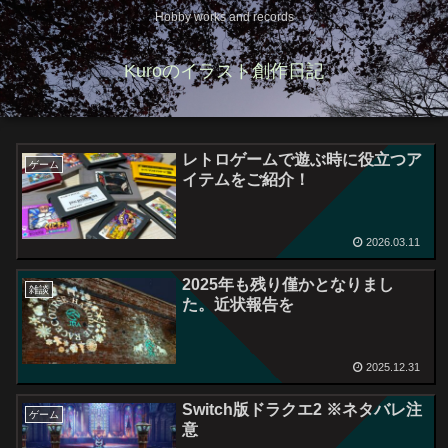
Hobby works and records
Kuroのイラスト創作日記
レトロゲームで遊ぶ時に役立つア
ゲーム
イテムをご紹介！
2026.03.11
2025年も残り僅かとなりまし
雑談
た。近状報告を
2025.12.31
Switch版ドラクエ2 ※ネタバレ注
ゲーム
意