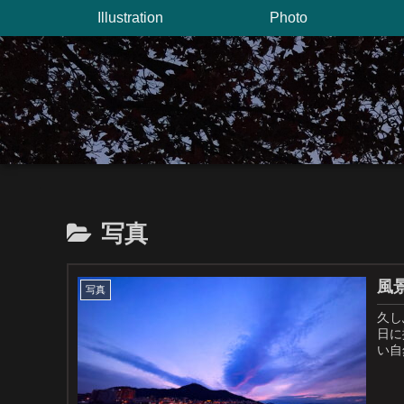
Illustration
Photo
写真
風
写真
久しぶりの更新٩( 'ω'
日に
い自