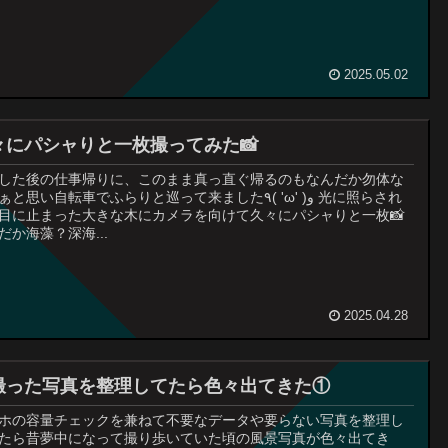
2025.05.02
々にパシャりと一枚撮ってみた📸
した後の仕事帰りに、このまま真っ直ぐ帰るのもなんだか勿体な
と思い自転車でふらりと巡って来ました٩( 'ω' )و 光に照らされ
目に止まった大きな木にカメラを向けて久々にパシャりと一枚📸
だか海藻？深海...
2025.04.28
撮った写真を整理してたら色々出てきた①
ホの容量チェックを兼ねて不要なデータや要らない写真を整理し
たら昔夢中になって撮り歩いていた頃の風景写真が色々出てき