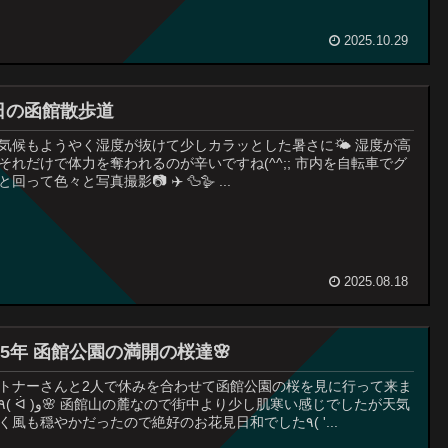
2025.10.29
日の函館散歩道
気候もようやく湿度が抜けて少しカラッとした暑さに🌤️ 湿度が高
それだけで体力を奪われるのが辛いですね(^^;; 市内を自転車でグ
回って色々と写真撮影📷 ✈️ 🦆🪿 ...
2025.08.18
25年 函館公園の満開の桜達🌸
トナーさんと2人で休みを合わせて函館公園の桜を見に行って来ま
も良く風も穏やかだったので絶好のお花見日和でした٩( '...