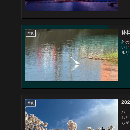
休
写真
外の
いと
ルリと
20
写真
パー
した٩( ᐛ )و🌸 函館山の麓なので街中より少し肌寒い感じでしたが天気