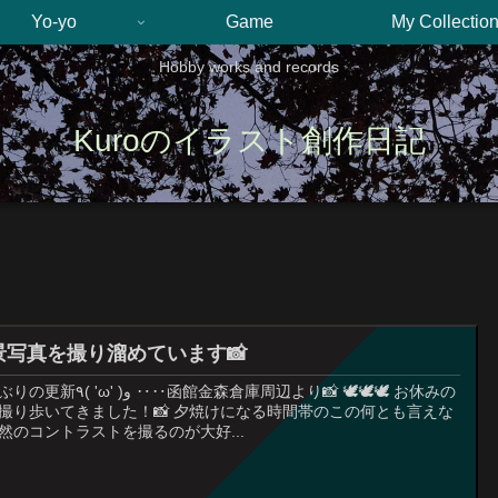
Yo-yo
Game
My Collectio
Hobby works and records
Kuroのイラスト創作日記
景写真を撮り溜めています📸
 )و ‥‥函館金森倉庫周辺より📸 🕊️🕊️🕊️ お休みの
撮り歩いてきました！📸 夕焼けになる時間帯のこの何とも言えな
然のコントラストを撮るのが大好...