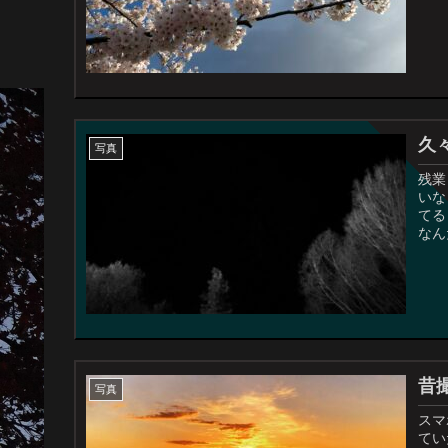
久
写真
残業
いなぁ
てる
なん
昔
写真
スマ
てい