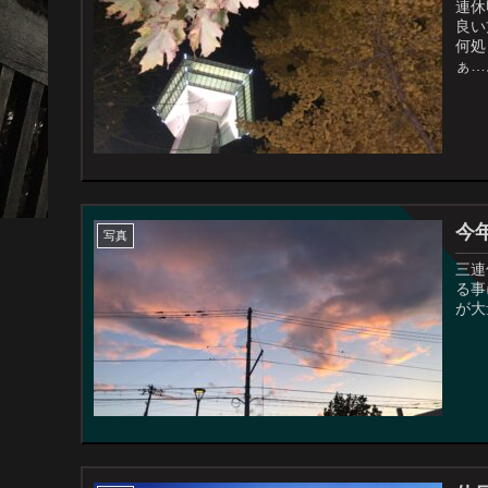
連休
良い
何処
ぁ…
今
写真
三連
る事に٩( 'ω' )و 段々寒くなってきたなぁ。函
が大