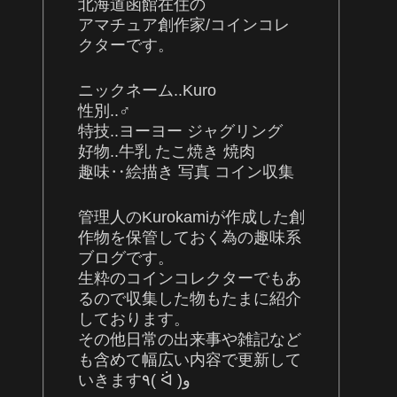
北海道函館在住の
アマチュア創作家/コインコレ
クターです。
ニックネーム..Kuro
性別..♂
特技..ヨーヨー ジャグリング
好物..牛乳 たこ焼き 焼肉
趣味‥絵描き 写真 コイン収集
管理人のKurokamiが作成した創
作物を保管しておく為の趣味系
ブログです。
生粋のコインコレクターでもあ
るので収集した物もたまに紹介
しております。
その他日常の出来事や雑記など
も含めて幅広い内容で更新して
いきます٩( ᐛ )و