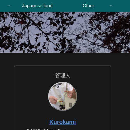
n
Japanese food
Other
管理人
Kurokami