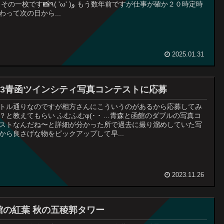
す📸٩( 'ω' )و もう数年前ですが仕事が確か２０時定時
わって次の日から...
2025.01.31
023青函ツインシティ写真コンテストに応募
トル通りなのですが相方さんにこういうのがあるから応募してみ
？と教えてもらい ふむふむφ(･ ･ …青森と函館のダブルの写真コ
ストなんだね〜と詳細が分かった所で過去に撮り溜めしていた写
から良さげな物をピックアップして早...
2023.11.26
館の紅葉 秋の五稜郭タワー