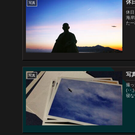
休
写真
休日を満喫中です٩(
海岸
た一
写
写真
撮っ
(･
寝な