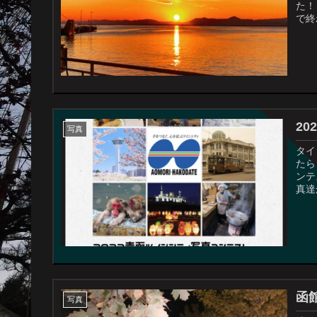
た！ その一枚で
で終
2
写真
タイ
たら
ンテ
真達
函
写真