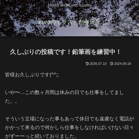
Hobby works and records
Kuroのイラスト創作日記
久しぶりの投稿です！鉛筆画を練習中！
2026.07.10
2024.09.18
皆様お久しぶりです(^^;;
いや〜…この数ヶ月間は休みの日でも仕事をしてまし
た。。
そういう立場になった事もあって休日でも遠慮なく電話が
かかって来るので何かしら仕事をしなければいけない日々
がずーーっと続いておりました。