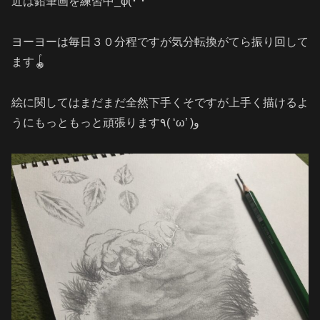
近は鉛筆画を練習中_φ(･ ･
ヨーヨーは毎日３０分程ですが気分転換がてら振り回して
ます🪀
絵に関してはまだまだ全然下手くそですが上手く描けるよ
うにもっともっと頑張ります٩( ‘ω’ )و