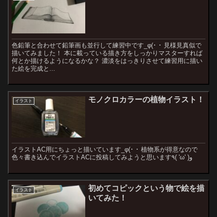
色鉛筆と合わせて鉛筆画も並行して練習中です_φ(･ ･ 見様見真似で
描いてみました！ 本に載っている描き方をしっかりマスターすれば
何とか描けるようになるかな？ 濃淡をはっきりさせて練習用に描い
た絵を完成と...
モノクロカラーの植物イラスト！
イラスト
イラストAC用にちょっと描いています_φ(･ ･ 植物系が得意なので
色々書き込んでイラストACに投稿してみようと思います٩( 'ω' )و
初めてコピックという物で絵を描
イラスト
いてみた！