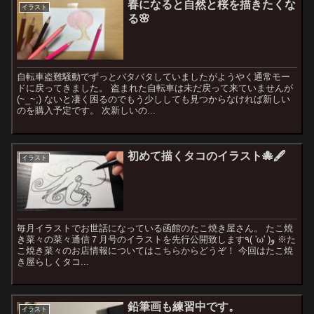
春になると自然と桜を描きたくな
イラスト
る🌸
自転車盗難騒動でずっとバタバタしていましたがようやく通常モー
ドに戻ってきました。 盗まれた自転車は未だ戻って来ていませんが
(~_~;) ないと凄く困るのでもう少ししても見つからなければ新しい
のを購入予定です。 次新しいの...
初めて描くタコのイラスト🐙🖋
イラスト
毎月イラストでお世話になっている函館のたこ焼き屋さん。 たこ焼
き菜々の菜々通信７月号のイラストを先行公開致します٩( 'ω' )و ※た
こ焼き菜々のお店情報についてはこちらからどうぞ！ 今回はたこ焼
き屋らしくタコ...
鉛筆画も練習中です。
イラスト