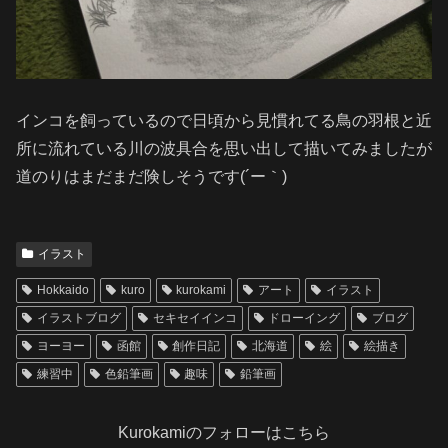
インコを飼っているので日頃から見慣れてる鳥の羽根と近
所に流れている川の波具合を思い出して描いてみましたが
道のりはまだまだ険しそうです(´ー｀)
イラスト
Hokkaido
kuro
kurokami
アート
イラスト
イラストブログ
セキセイインコ
ドローイング
ブログ
ヨーヨー
函館
創作日記
北海道
絵
絵描き
練習中
色鉛筆画
趣味
鉛筆画
Kurokamiのフォローはこちら