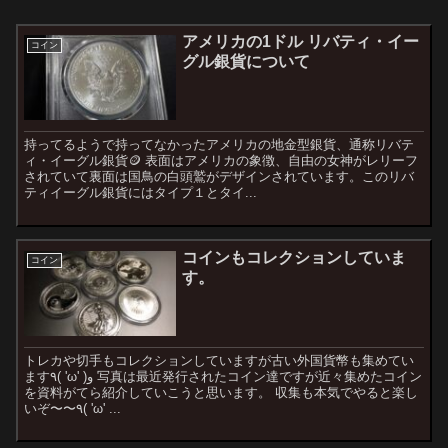
アメリカの1ドル リバティ・イー
コイン
グル銀貨について
持ってるようで持ってなかったアメリカの地金型銀貨、通称リバテ
ィ・イーグル銀貨🪙 表面はアメリカの象徴、自由の女神がレリーフ
されていて裏面は国鳥の白頭鷲がデザインされています。このリバ
ティイーグル銀貨にはタイプ１とタイ...
コインもコレクションしていま
コイン
す。
トレカや切手もコレクションしていますが古い外国貨幣も集めてい
ます٩( 'ω' )و 写真は最近発行されたコイン達ですが近々集めたコイン
を資料がてら紹介していこうと思います。 収集も本気でやると楽し
いぞ〜〜٩( 'ω' ...