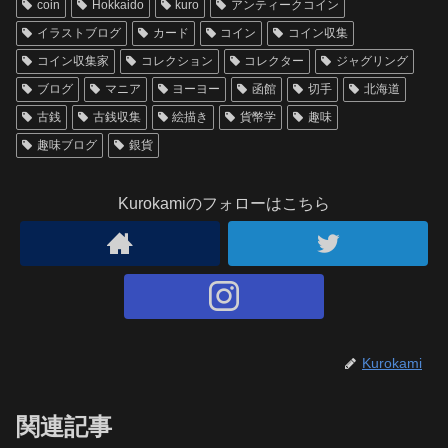
coin
Hokkaido
kuro
アンティークコイン
イラストブログ
カード
コイン
コイン収集
コイン収集家
コレクション
コレクター
ジャグリング
ブログ
マニア
ヨーヨー
函館
切手
北海道
古銭
古銭収集
絵描き
貨幣学
趣味
趣味ブログ
銀貨
Kurokamiのフォローはこちら
Kurokami
関連記事