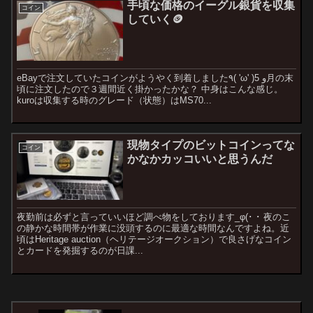
手頃な価格のイーグル銀貨を収集
コイン
していく🪙
eBayで注文していたコインがようやく到着しました٩( 'ω' )و 5月の末
頃に注文したので３週間近く掛かったかな？ 中身はこんな感じ。
kuroは収集する時のグレード（状態）はMS70...
現物タイプのビットコインってな
コイン
かなかカッコいいと思うんだ
夜勤前は必ずと言っていいほど調べ物をしております_φ(･ ･ 夜のこ
の静かな時間帯が作業に没頭するのに最適な時間なんですよね。近
頃はHeritage auction（ヘリテージオークション）で良さげなコイン
とカードを発掘するのが日課...