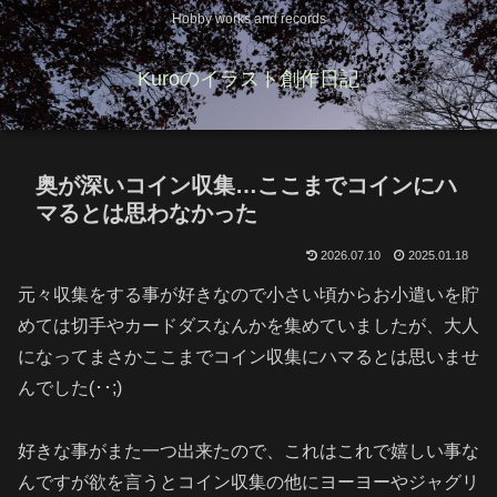
Hobby works and records
Kuroのイラスト創作日記
奥が深いコイン収集…ここまでコインにハ
マるとは思わなかった
2026.07.10
2025.01.18
元々収集をする事が好きなので小さい頃からお小遣いを貯
めては切手やカードダスなんかを集めていましたが、大人
になってまさかここまでコイン収集にハマるとは思いませ
んでした(･･;)
好きな事がまた一つ出来たので、これはこれで嬉しい事な
んですが欲を言うとコイン収集の他にヨーヨーやジャグリ