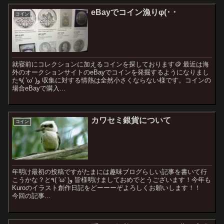
eBayでコイン漁りφ(･ ･
コイン
就寝前にコレクションに加えるコインを探しております🪙 最近は海
外のオークションサイトのeBayでコインを発掘するようになりまし
た٩( 'ω' )و 収集に対する情熱は全然小さくならない様です。コインの
場合eBayで購入...
カワセミ銀貨について
コイン
年明け最初の投稿ですがたまには趣味ブログらしい記事を書いて行
こうかな？と٩( 'ω' )و 皆様明けましておめでとうございます！今年も
Kuroのイラスト創作日記をどーーーぞよろしくお願いします！！
今回の記事...