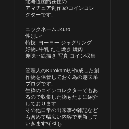
北海道函館在住の
アマチュア創作家/コインコレ
クターです。
ニックネーム..Kuro
性別..♂
特技..ヨーヨー ジャグリング
好物..牛乳 たこ焼き 焼肉
趣味‥絵描き 写真 コイン収集
管理人のKurokamiが作成した創
作物を保管しておく為の趣味系
ブログです。
生粋のコインコレクターでもあ
るので収集した物もたまに紹介
しております。
その他日常の出来事や雑記など
も含めて幅広い内容で更新して
いきます٩( ᐛ )و