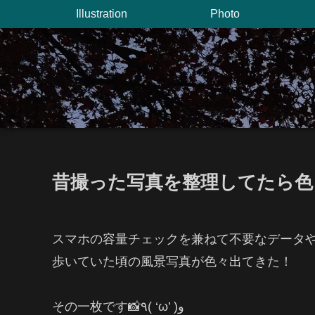
Illustration
Photo
昔撮った写真を整理してたら色
スマホの容量チェックを兼ねて不要なデータ
歩いていた頃の風景写真が色々出てきた！
その一枚です📸٩( ‘ω’ )و