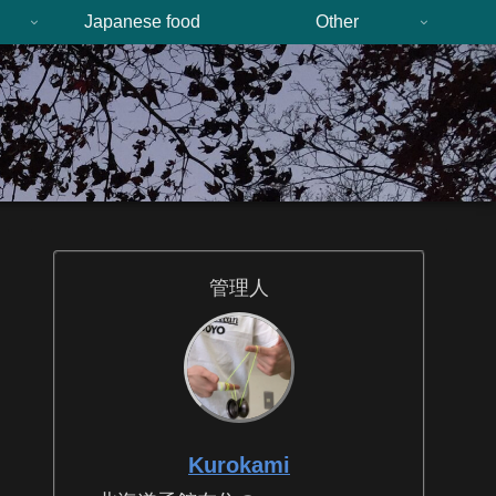
n
Japanese food
Other
管理人
Kurokami