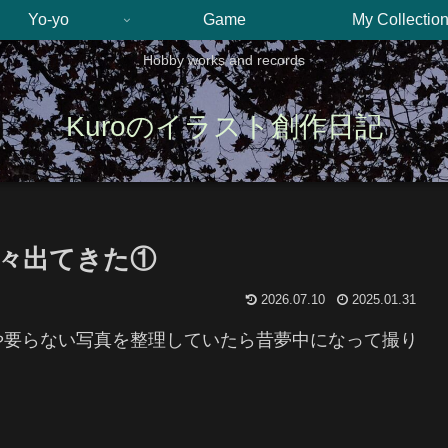
Yo-yo
Game
My Collectio
Hobby works and records
Kuroのイラスト創作日記
々出てきた①
2026.07.10
2025.01.31
や要らない写真を整理していたら昔夢中になって撮り