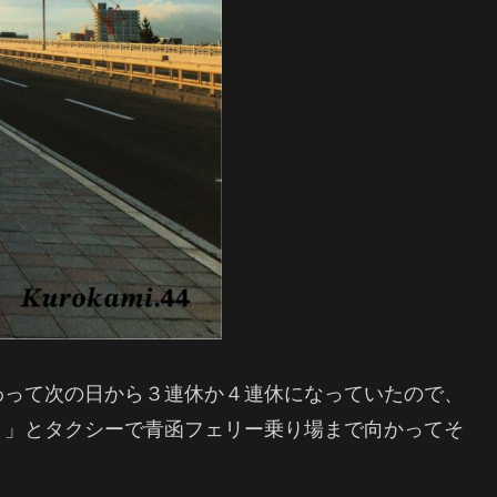
わって次の日から３連休か４連休になっていたので、
！」とタクシーで青函フェリー乗り場まで向かってそ