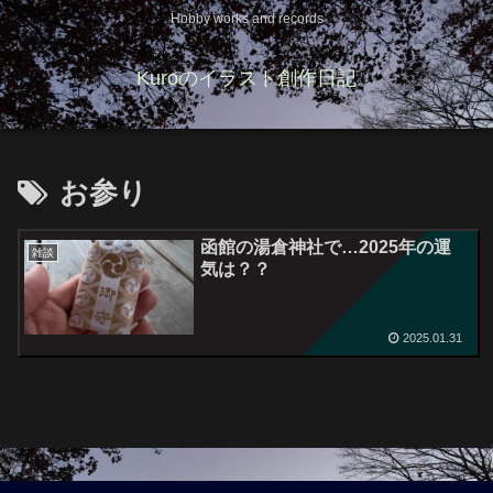
Hobby works and records
Kuroのイラスト創作日記
お参り
函館の湯倉神社で…2025年の運
雑談
気は？？
2025.01.31