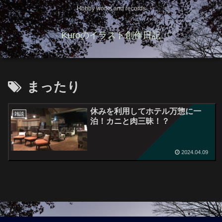
Hobby works and records
Kuroのイラスト創作日記
まったり
休みを利用してホテル万惣に一
雑談
泊！カニと肉三昧！？
2024.04.09