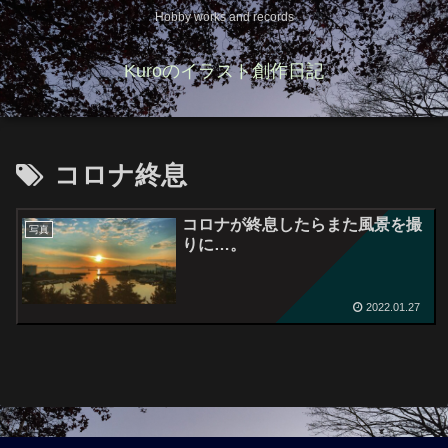
Hobby works and records
Kuroのイラスト創作日記
コロナ終息
コロナが終息したらまた風景を撮
写真
りに…。
2022.01.27