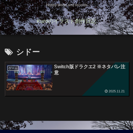
Hobby works and records
Kuroのイラスト創作日記
シドー
Switch版ドラクエ2 ※ネタバレ注
ゲーム
意
2025.11.21