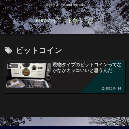
Hobby works and records
Kuroのイラスト創作日記
ビットコイン
現物タイプのビットコインってな
コイン
かなかカッコいいと思うんだ
2025.04.14