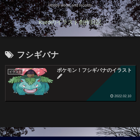
Hobby works and records
Kuroのイラスト創作日記
フシギバナ
ポケモン！フシギバナのイラスト
イラスト
🖋
2022.02.10