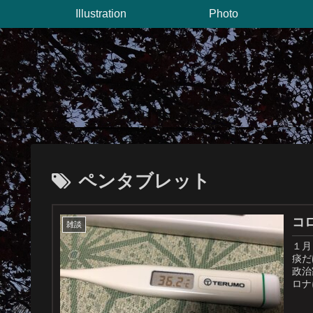
Illustration
Photo
ペンタブレット
コ
雑談
１月
痰だ
政治
ロナ