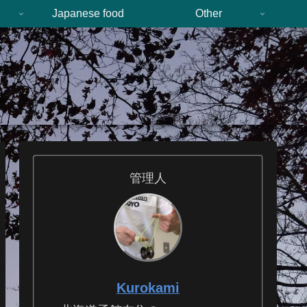
n
Japanese food
Other
管理人
Kurokami