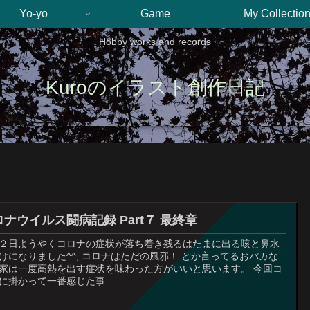
Yo-yo
Game
My Collectio
Hobby works and records
Kuroのイラスト創作日記
ロナウイルス闘病記録 Part７ 最終章
２日ようやくコロナの症状が落ち着き残るはたまに出る咳と鼻水
けになりました^^; コロナはただの風邪！ とか言ってるおバカな
家は一度高熱を出す症状を味わった方がいいと思います。 今回コ
に掛かって一番感じた事...