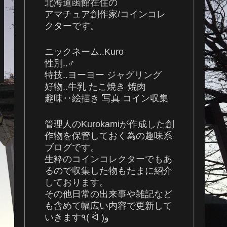
北海道函館在住の
アマチュア創作家/コインコレ
クターです。
ニックネーム..Kuro
性別..♂
特技..ヨーヨー ジャグリング
好物..牛乳 たこ焼き 焼肉
趣味‥絵描き 写真 コイン収集
管理人のKurokamiが作成した創
作物を保管しておく為の趣味系
ブログです。
生粋のコインコレクターでもあ
るので収集した物もたまに紹介
しております。
その他日常の出来事や雑記など
も含めて幅広い内容で更新して
いきます٩( ᐛ )و