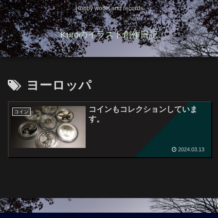
Hobby works and records
Kuroのイラスト創作日記
ヨーロッパ
コインもコレクションしていま
コイン
す。
2024.03.13