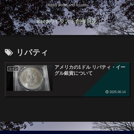
Hobby works and records
Kuroのイラスト創作日記
リバティ
アメリカの1ドル リバティ・イー
コイン
グル銀貨について
2025.06.14