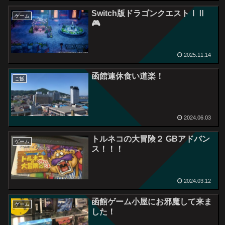
Switch版ドラゴンクエストⅠⅡ
ゲーム
🎮
2025.11.14
函館連休食い道楽！
ご飯
2024.06.03
トルネコの大冒険２ GBアドバン
ゲーム
ス！！！
2024.03.12
函館ゲーム小屋にお邪魔して来ま
ゲーム
した！