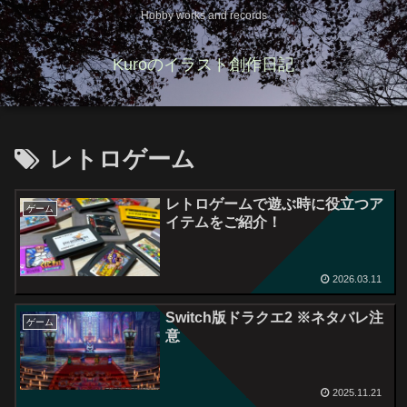
Hobby works and records
Kuroのイラスト創作日記
レトロゲーム
レトロゲームで遊ぶ時に役立つア
ゲーム
イテムをご紹介！
2026.03.11
Switch版ドラクエ2 ※ネタバレ注
ゲーム
意
2025.11.21