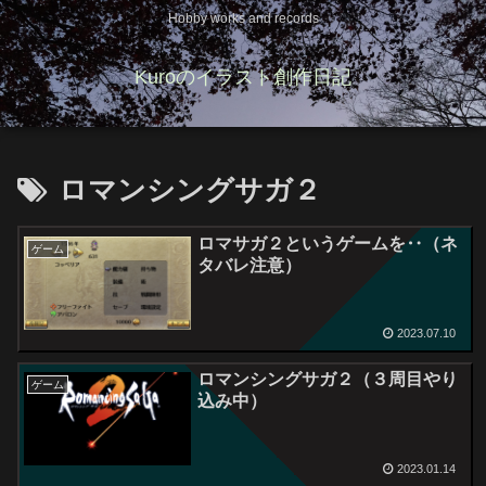
Hobby works and records
Kuroのイラスト創作日記
ロマンシングサガ２
ロマサガ２というゲームを‥（ネ
ゲーム
タバレ注意）
2023.07.10
ロマンシングサガ２（３周目やり
ゲーム
込み中）
2023.01.14