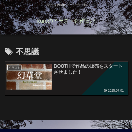
Hobby works and records
Kuroのイラスト創作日記
不思議
BOOTHで作品の販売をスタート
イラスト
させました！
2025.07.01