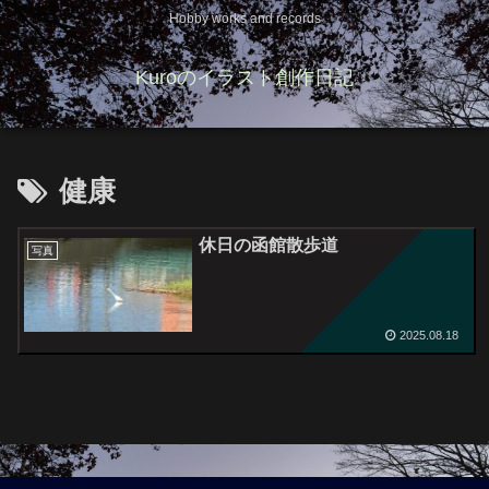
Hobby works and records
Kuroのイラスト創作日記
健康
休日の函館散歩道
写真
2025.08.18