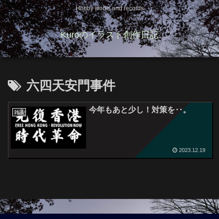
Hobby works and records
Kuroのイラスト創作日記
六四天安門事件
今年もあと少し！対策を‥。
雑談
2023.12.19