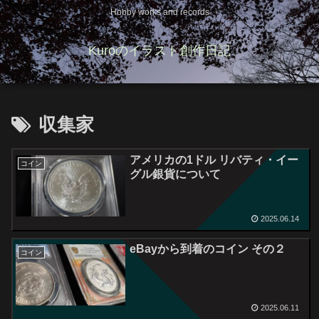
Hobby works and records
Kuroのイラスト創作日記
収集家
アメリカの1ドル リバティ・イー
コイン
グル銀貨について
2025.06.14
eBayから到着のコイン その２
コイン
2025.06.11