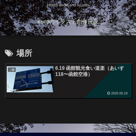
Hobby works and records
Kuroのイラスト創作日記
場所
6.19 函館観光食い道楽（あいす
ご飯
118〜函館空港）
2025.06.19