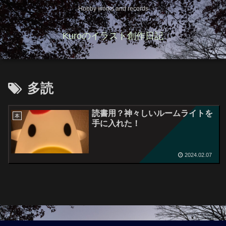
Hobby works and records
Kuroのイラスト創作日記
多読
読書用？神々しいルームライトを
本
手に入れた！
2024.02.07