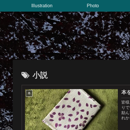
Illustration
Photo
小説
本
本
皆様お久しぶりで
りで
励ん
れか