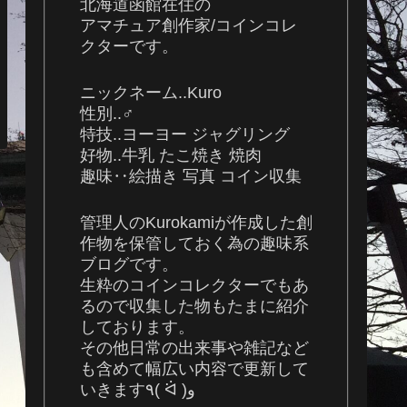
北海道函館在住の
アマチュア創作家/コインコレ
クターです。
ニックネーム..Kuro
性別..♂
特技..ヨーヨー ジャグリング
好物..牛乳 たこ焼き 焼肉
趣味‥絵描き 写真 コイン収集
管理人のKurokamiが作成した創
作物を保管しておく為の趣味系
ブログです。
生粋のコインコレクターでもあ
るので収集した物もたまに紹介
しております。
その他日常の出来事や雑記など
も含めて幅広い内容で更新して
いきます٩( ᐛ )و