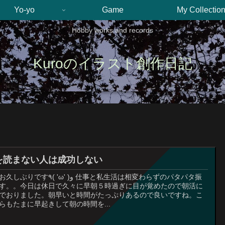
Yo-yo
Game
My Collectio
Hobby works and records
Kuroのイラスト創作日記
を読まない人は成功しない
す٩( 'ω' )و 仕事と私生活は相変わらずのパタパタ振
す。。今日は休日で久々に早朝５時過ぎに目が覚めたので朝活に
でおりました。朝早いと時間がたっぷりあるので良いですね。こ
らもたまに早起きして朝の時間を...