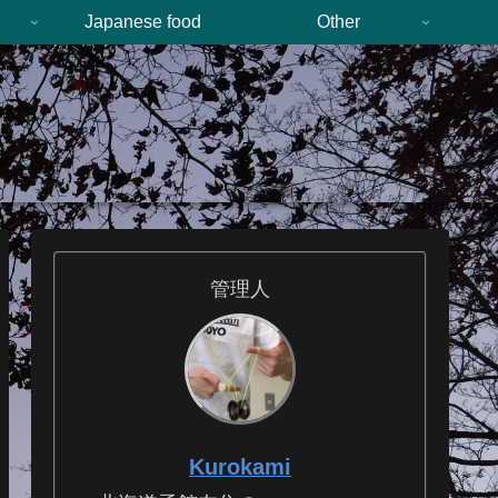
n
Japanese food
Other
管理人
Kurokami