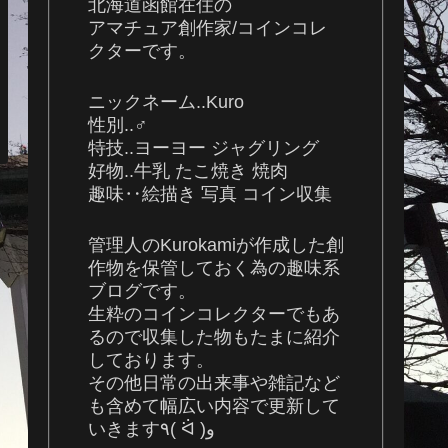
北海道函館在住の
アマチュア創作家/コインコレ
クターです。
ニックネーム..Kuro
性別..♂
特技..ヨーヨー ジャグリング
好物..牛乳 たこ焼き 焼肉
趣味‥絵描き 写真 コイン収集
管理人のKurokamiが作成した創
作物を保管しておく為の趣味系
ブログです。
生粋のコインコレクターでもあ
るので収集した物もたまに紹介
しております。
その他日常の出来事や雑記など
も含めて幅広い内容で更新して
いきます٩( ᐛ )و