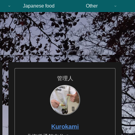
n
Japanese food
Other
管理人
Kurokami