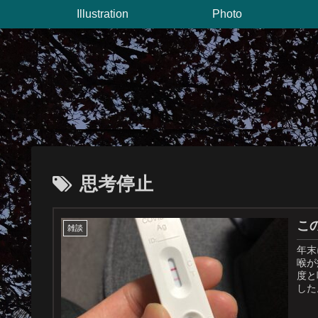
Illustration
Photo
思考停止
こ
雑談
年末
喉が
度と
した。