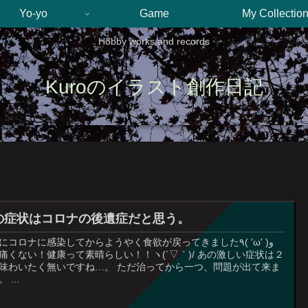
Yo-yo
Game
My Collectio
Hobby works and records
Kuroのイラスト創作日記
の症状はコロナの後遺症だと思う。
にコロナに感染してからようやく食欲が戻ってきました٩( 'ω' )و
痛くない！健康って素晴らしい！！ヽ(´▽｀)/ あの激しい症状は２
味わいたく無いですね…。 ただ治ってから一つ、問題が出て来ま
 ...