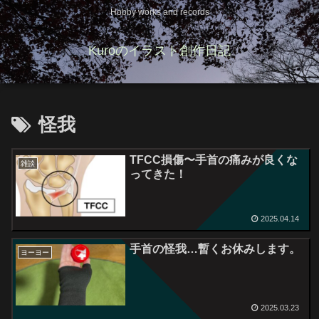
Hobby works and records
Kuroのイラスト創作日記
怪我
TFCC損傷〜手首の痛みが良くな
雑談
ってきた！
2025.04.14
手首の怪我…暫くお休みします。
ヨーヨー
2025.03.23