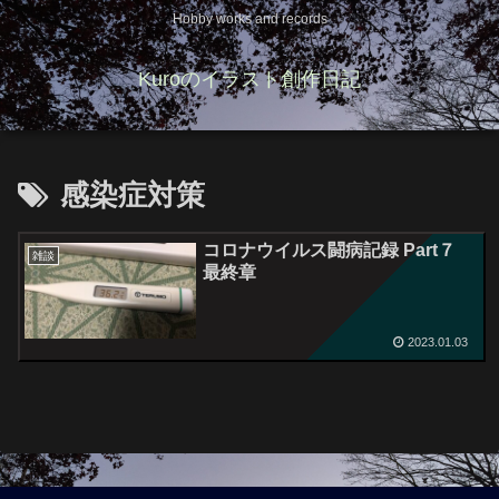
Hobby works and records
Kuroのイラスト創作日記
感染症対策
コロナウイルス闘病記録 Part７
雑談
最終章
2023.01.03