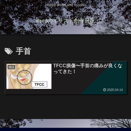
Hobby works and records
Kuroのイラスト創作日記
手首
TFCC損傷〜手首の痛みが良くな
雑談
ってきた！
2025.04.14