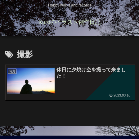
Hobby works and records
Kuroのイラスト創作日記
撮影
休日に夕焼け空を撮って来まし
写真
た！
2023.03.16