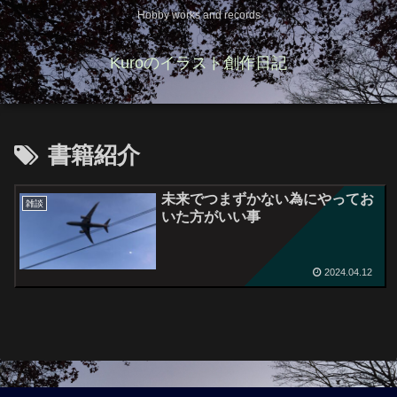
Hobby works and records
Kuroのイラスト創作日記
書籍紹介
未来でつまずかない為にやってお
雑談
いた方がいい事
2024.04.12