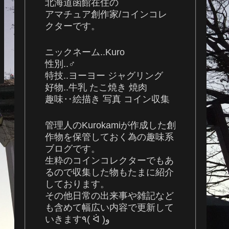
北海道函館在住の
アマチュア創作家/コインコレ
クターです。
ニックネーム..Kuro
性別..♂
特技..ヨーヨー ジャグリング
好物..牛乳 たこ焼き 焼肉
趣味‥絵描き 写真 コイン収集
管理人のKurokamiが作成した創
作物を保管しておく為の趣味系
ブログです。
生粋のコインコレクターでもあ
るので収集した物もたまに紹介
しております。
その他日常の出来事や雑記など
も含めて幅広い内容で更新して
いきます٩( ᐛ )و