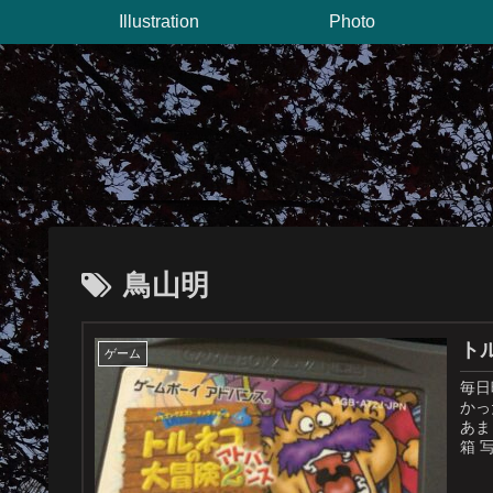
Illustration
Photo
鳥山明
ト
ゲーム
毎日
かっ
あま
箱 写.