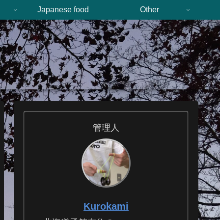
n
Japanese food
Other
管理人
Kurokami