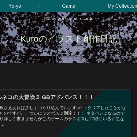
Yo-yo
Game
My Collectio
Hobby works and records
Kuroのイラスト創作日記
ルネコの大冒険２ GBアドバンス！！！
暇さえあれば少しずつやり込んでいますφ(･ ･ クリアしたことがな
たのですが、、ついにラスボスに到達！！！ ネタバレになるので
り詳しく書きませんがこのゲームのラスボスは27階にいる邪悪な
..