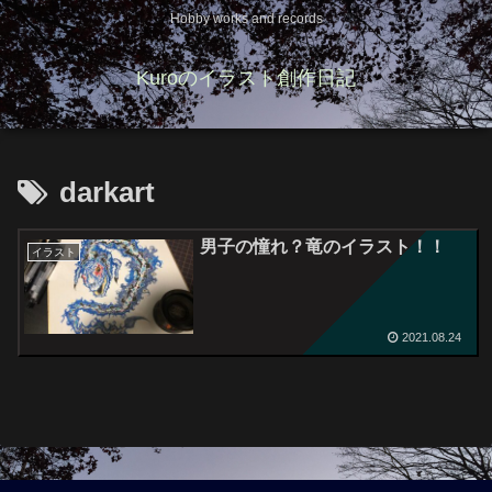
Hobby works and records
Kuroのイラスト創作日記
darkart
男子の憧れ？竜のイラスト！！
イラスト
2021.08.24