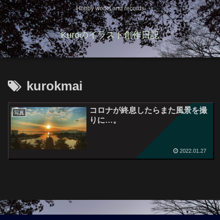
Hobby works and records
Kuroのイラスト創作日記
kurokmai
コロナが終息したらまた風景を撮
写真
りに…。
2022.01.27