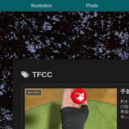
Illustration
Photo
TFCC
手
ヨーヨー
利き
の怪
帯損
辛い