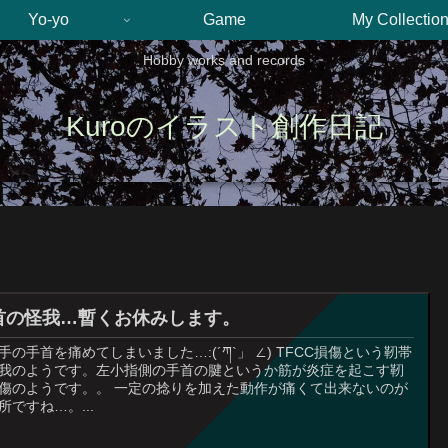
Yo-yo
Game
My Collectio
Hobby works and records
Kuroのイラスト創作日記
首の怪我…暫くお休みします。
手の手首を痛めてしまいました…:(´ཀ`」 ∠) TFCC損傷という靭帯
我のようです。左小指側の手首の腱というか筋が炎症を起こす靭
傷のようです。。 一定の捻りを加えた動作が痛くて出来ないのが
所ですね…。...