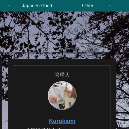
n
Japanese food
Other
管理人
Kurokami