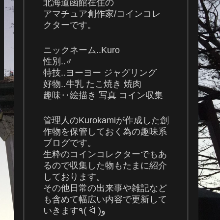
北海道函館在住の
アマチュア創作家/コインコレ
クターです。
ニックネーム..Kuro
性別..♂
特技..ヨーヨー ジャグリング
好物..牛乳 たこ焼き 焼肉
趣味‥絵描き 写真 コイン収集
管理人のKurokamiが作成した創
作物を保管しておく為の趣味系
ブログです。
生粋のコインコレクターでもあ
るので収集した物もたまに紹介
しております。
その他日常の出来事や雑記など
も含めて幅広い内容で更新して
いきます٩( ᐛ )و