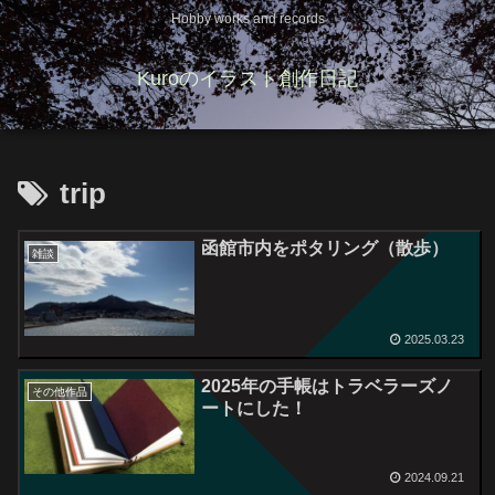
Hobby works and records
Kuroのイラスト創作日記
trip
函館市内をポタリング（散歩）
雑談
2025.03.23
2025年の手帳はトラベラーズノ
その他作品
ートにした！
2024.09.21