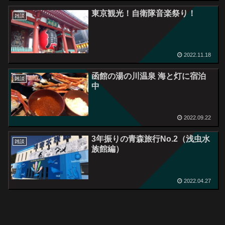
東京観光！自衛隊音楽祭り！
雑談
2022.11.18
函館の湯の川温泉 海と灯に宿泊
雑談
中
2022.09.22
3年振りの青森旅行No.2（浅虫水
雑談
族館編）
2022.04.27