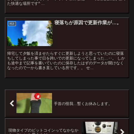
た快適な場所です^ ...
寝落ちが原因で更新作業が…。
雑談
帰宅して夕飯を済ませたらすぐに更新しようと思っていたのに寝落
ちしてしまった事で日を跨いでの更新になってしまった…‥。 しか
も途中まで記事を書いていたのに保存したはずのデータが開けなく
なったので一から書き直している所です。。 せ...
手首の怪我…暫くお休みします。
現物タイプのビットコインってなかなか