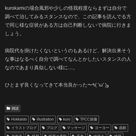
kurokamiの場合風邪や少しの怪我程度ならまずは自分で
調べて治してみるスタンスなので、この記事を読んでる方
で同じ様な症状がある方は自己判断しないで病院に行きま
しょう。
病院代を掛けたくないというのもあるけど、解決出来そう
な事はなるべく自分で調べてなんとかしたいスタンスの人
なのであまり真似しない様に…。
ひとまず良くなってきて本当良かった〜٩( ‘ω’ )و
雑談
Hokkaido
illustration
kuro
TFCC損傷
イラストブログ
ブログ
マッサージ
ヨーヨー
函館