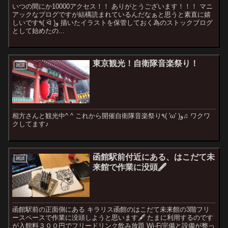
いつの間にか10000アクセス！！ ありがとうございます！！！ マニ
アックなブログですが結構読まれているんだなぁと思うと素直に嬉
しいです٩( ᐛ )و 描いたイラストを保管しておく為のストックブログ
として始めたの...
東京観光！自衛隊音楽祭り！
雑談
相方さんと観光中^ ^ これから開催自衛隊音楽祭り٩( 'ω' )و♫ ワクワ
クしてます♪
函館駅前付近にある、はこだて未
雑談
来館で作業に没頭🖋
函館駅前の正面側にある キラリス函館のはこだて未来館の3階フリ
ースペースで作業に没頭しようと思います🖋 たまに利用するのです
が入館料３００円でフリードリンク飲み放題 Wi-Fi完備と設備が整っ