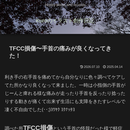
Hobby works and records
Kuroのイラスト創作日記
TFCC損傷〜手首の痛みが良くなってき
た！
2026.07.10
2025.04.14
利き手の右手首を痛めてから自分なりに色々調べてケアし
てた所かなり良くなって来ました。一時は小指側の手首が
じーんと痺れる様な痛みが走ったり手首を反ったり捻った
りする動きが痛くて出来ず生活にも支障をきたすレベルで
凄く不自由でした(･･;)ﾖｳﾔｸ ﾖｸﾅｯﾀﾖ
TFCC損傷
調べた所
という手首の怪我だった様で軽症