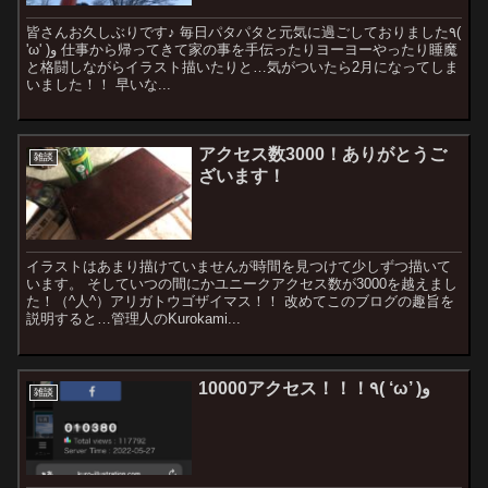
皆さんお久しぶりです♪ 毎日パタパタと元気に過ごしておりました٩(
'ω' )و 仕事から帰ってきて家の事を手伝ったりヨーヨーやったり睡魔
と格闘しながらイラスト描いたりと…気がついたら2月になってしま
いました！！ 早いな...
アクセス数3000！ありがとうご
雑談
ざいます！
イラストはあまり描けていませんが時間を見つけて少しずつ描いて
います。 そしていつの間にかユニークアクセス数が3000を越えまし
た！（^人^）アリガトウゴザイマス！！ 改めてこのブログの趣旨を
説明すると…管理人のKurokami...
10000アクセス！！！٩( ‘ω’ )و
雑談