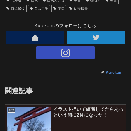
北海道
怪我
怪我の予防
手首
絵描き
練習
自己修復
自己再生
趣味
靭帯損傷
Kurokamiのフォローはこちら
Kurokami
関連記事
イラスト描いて練習してたらあっ
雑談
という間に2月になった！