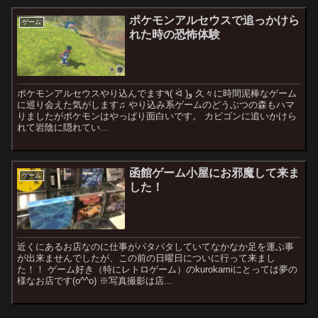
ポケモンアルセウスで追っかけら
ゲーム
れた時の恐怖体験
ポケモンアルセウスやり込んでます٩( ᐛ )و 久々に時間泥棒なゲーム
に巡り会えた気がします♫ やり込み系ゲームのどうぶつの森もハマ
りましたがポケモンはやっぱり面白いです。 カビゴンに追いかけら
れて岩陰に隠れてい...
函館ゲーム小屋にお邪魔して来ま
ゲーム
した！
近くにあるお店なのに仕事がパタパタしていてなかなか足を運ぶ事
が出来ませんでしたが、この前の日曜日についに行って来まし
た！！ ゲーム好き（特にレトロゲーム）のkurokamiにとっては夢の
様なお店です(o^^o) ※写真撮影は店...